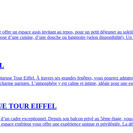
ffre un espace assis invitant au repos, pour un petit déjeuner au sole
pose d’une cuisine, d’une douche ou baignoire (selon disponibilité). Un l
L
stueuse Tour Eiffel. À travers ses grandes fenêtres, vous pourrez admir
 et charme parisien. L’atmosphère y est calme et intime, idéale pour une 
E TOUR EIFFEL
er d’un cadre exceptionnel. Depuis son balcon privé au 5ème étage, vous
t espace extérieur vous offre une expérience unique et privilégiée. La déc