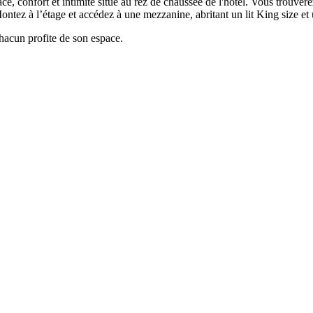
 confort et intimité situé au rez de chaussée de l'hôtel. Vous trouvere
ntez à l’étage et accédez à une mezzanine, abritant un lit King size et
hacun profite de son espace.