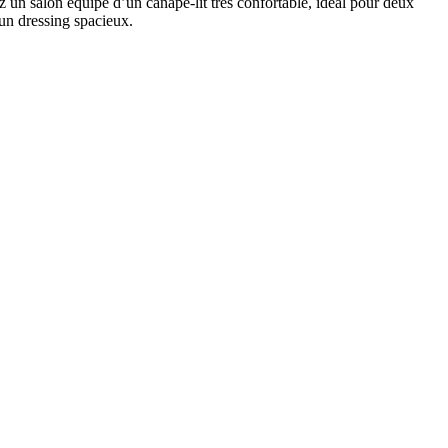
z un salon équipé d’un canapé-lit très confortable, idéal pour deux
 un dressing spacieux.