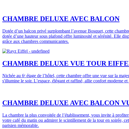
CHAMBRE DELUXE AVEC BALCON
Dotée d’un balcon privé surplombant l’avenue Bosquet, cette chambre o
dotée d’une hauteur sous plafond offre luminosité et sérénité. Elle dis
grâce aux chambres communicantes.
CHAMBRE DELUXE VUE TOUR EIFFE
Nichée au 6ᵉ étage de l’hôtel, cette chambre offre une vue sur la maje
s'illumine le soir. L’espace, élégant et raffiné, allie confort moderne
CHAMBRE DELUXE AVEC BALCON VU
La chambre la plus convoitée de l’établissement, vous invite à profit
votre café du matin ou admirer le scintillement de la tour en soirée, ce
parisien mémorable.