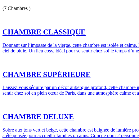
(7 Chambres )
CHAMBRE CLASSIQUE
Donnant sur l’impasse de la vierge, cette chambre est isolée et calme
ciel de pluie. Un lieu cosy, idéal pour se sentir chez soi le temps d’u
CHAMBRE SUPÉRIEURE
Laissez-vous séduire par un décor aubergine profond, cette chambre inv
sentir chez soi en plein cœur de Paris, dans une atmosphère calme et a
CHAMBRE DELUXE
Sobre aux tons vert et beige, cette chambre est baignée de lumière pro
a été pensée pour accueillir familles ou amis. Conçue pour 2 personnes