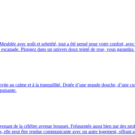
. Meublée avec goût et sobriété, tout a été pensé pour votre confort, a
ne escapade. Plongez dans un univers doux teinté de rose, vous garantira 
ite au calme et à la tranquillité. Dotée d’une grande douche, d’une cuis
paisante.
venant de la célèbre avenue bosquet. Fréquentée aussi bien par des prof
, elle peut être rendue communicante avec un autre logement, offrant ain