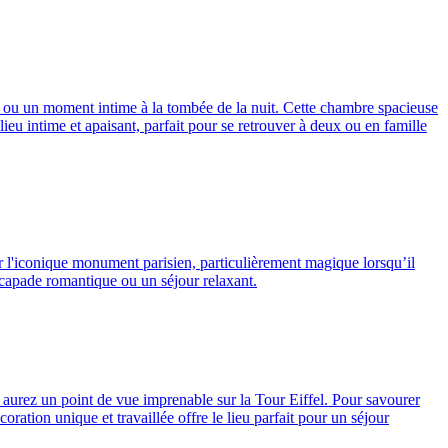
il ou un moment intime à la tombée de la nuit. Cette chambre spacieuse
ieu intime et apaisant, parfait pour se retrouver à deux ou en famille
er l'iconique monument parisien, particulièrement magique lorsqu’il
escapade romantique ou un séjour relaxant.
 aurez un point de vue imprenable sur la Tour Eiffel. Pour savourer
oration unique et travaillée offre le lieu parfait pour un séjour